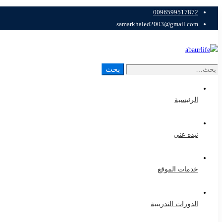
0096599517872
samarkhaled2003@gmail.com
بحث
بحث
عن:
الرئيسية
نبذه عني
خدمات الموقع
الدورات التدريبية