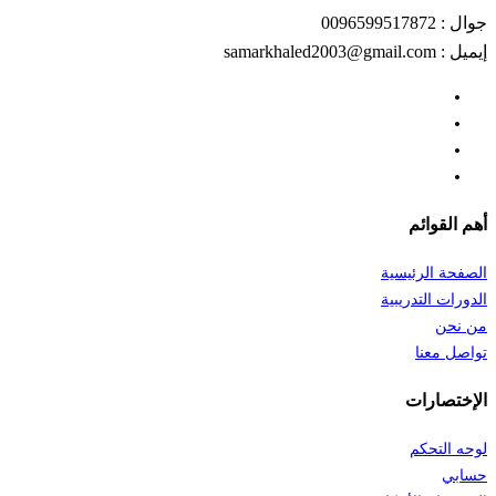
جوال : 0096599517872
إيميل : samarkhaled2003@gmail.com
أهم القوائم
الصفحة الرئيسية
الدورات التدريبية
من نحن
تواصل معنا
الإختصارات
لوحه التحكم
حسابي