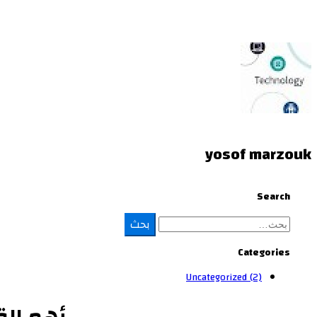
yosof marzouk
Search
بحث
Categories
Uncategorized
(2)
أهم الق