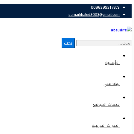
0096599517872
samarkhaled2003@gmail.com
بحث
الرئيسية
نبذه عني
خدمات الموقع
الدورات التدريبية