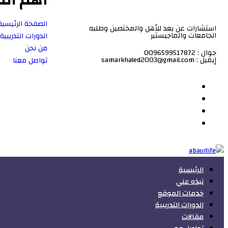
الصفحة الرئيسية
استشارات عن بعد للأهل والمختصين وطلبه
الجامعات والماجيستير
الدورات التدريبية
من نحن
جوال : 0096599517872
إيميل : samarkhaled2003@gmail.com
تواصل معنا
الرئيسية
نبذه عني
خدمات الموقع
الدورات التدريبية
مقالات