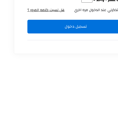
عشر − واحد =
ذكرني عند الدخول مره اخري
هل نسيت كلمه المرور ؟
تسجيل دخول