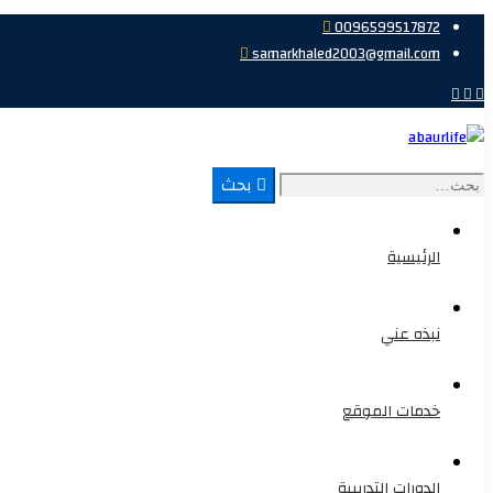
0096599517872
samarkhaled2003@gmail.com
بحث
بحث
عن:
الرئيسية
نبذه عني
خدمات الموقع
الدورات التدريبية