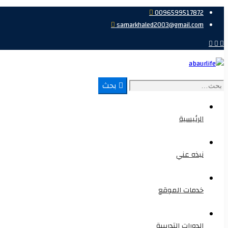
0096599517872
samarkhaled2003@gmail.com
بحث
الرئيسية
نبذه عني
خدمات الموقع
الدورات التدريبية