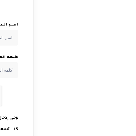
اسم المست
كلمه الم
يرجى إدخال 
15 − تسعة =