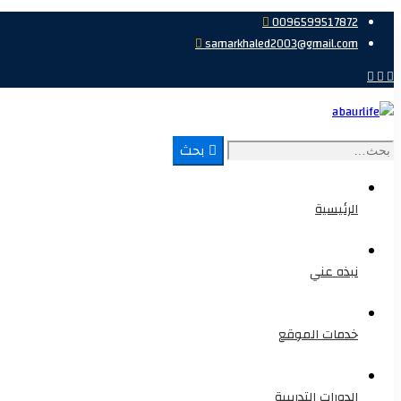
0096599517872
samarkhaled2003@gmail.com
بحث
الرئيسية
نبذه عني
خدمات الموقع
الدورات التدريبية