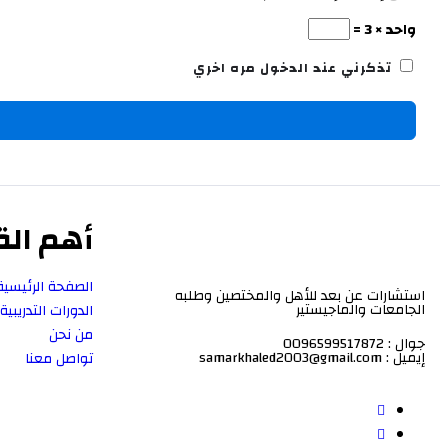
واحد × 3 =
تذكرني عند الدخول مره اخري
أهم الق
الصفحة الرئيسية
استشارات عن بعد للأهل والمختصين وطلبه
الجامعات والماجيستير
الدورات التدريبية
من نحن
جوال : 0096599517872
إيميل : samarkhaled2003@gmail.com
تواصل معنا