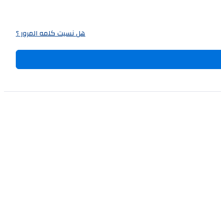
هل نسيت كلمه المرور ؟