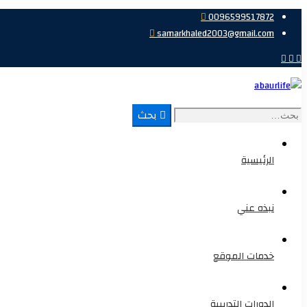
0096599517872
samarkhaled2003@gmail.com
بحث
بحث
عن:
الرئيسية
نبذه عني
خدمات الموقع
الدورات التدريبية