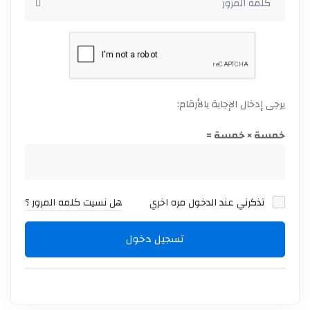
يرجى إدخال الإجابة بالأرقام:
خمسة × خمسة =
تذكرني عند الدخول مره اخري
هل نسيت كلمه المرور ؟
تسجيل دخول